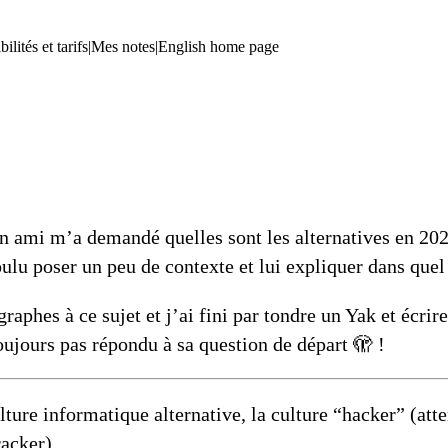
ilités et tarifs
|
Mes notes
|
English home page
’un ami m’a demandé quelles sont les alternatives en 20
oulu poser un peu de contexte et lui expliquer dans que
raphes à ce sujet et j’ai fini par
tondre un Yak
et écrire
oujours pas répondu à sa question de départ 🫣 !
re informatique alternative, la culture
“hacker”
(atte
racker
).