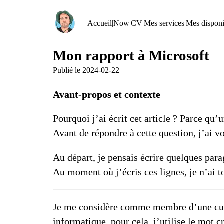
Accueil
|
Now
|
CV
|
Mes services
|
Mes disponib
Mon rapport à Microsoft
Publié le
2024-02-22
Avant-propos et contexte
Pourquoi j’ai écrit cet article ? Parce qu
Avant de répondre à cette question, j’ai v
Au départ, je pensais écrire quelques parag
Au moment où j’écris ces lignes, je n’ai t
Je me considère comme membre d’une cultu
informatique, pour cela, j’utilise le mot
c