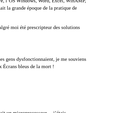
-à-dire, l’OS Windows, Word, Excel, WinAMP,
ait la grande époque de la pratique de
malgré moi été
prescripteur
des solutions
des gens dysfonctionnaient, je me souviens
ux
Écrans bleus de la mort
!
it un microprocesseur… j’étais