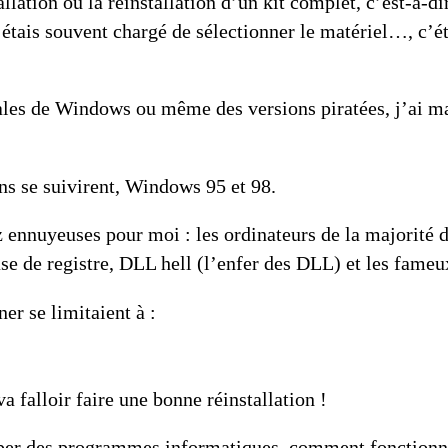
stallation ou la réinstallation d’un kit complet, c’est
étais souvent chargé de sélectionner le matériel…, c’ét
égales de Windows ou même des versions piratées, j’ai 
ns se suivirent, Windows 95 et 98.
z ennuyeuses pour moi : les ordinateurs de la majorité 
se de registre
,
DLL hell (l’enfer des DLL)
et les fame
er se limitaient à :
va falloir faire une bonne réinstallation !
er des programmes informatiques, comment fonctionna