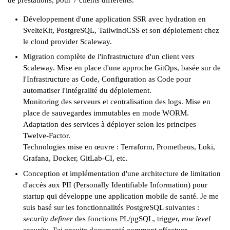
Développement d'une application
SSR
avec
hydration
en
SvelteKit
,
PostgreSQL
,
TailwindCSS
et son déploiement chez
le cloud provider
Scaleway
.
Migration complète de l'infrastructure d'un client vers
Scaleway
. Mise en place d'une approche
GitOps
, basée sur de
l'
Infrastructure as Code
,
Configuration as Code
pour
automatiser l'intégralité du déploiement.
Monitoring des serveurs et centralisation des logs. Mise en
place de sauvegardes immutables en mode
WORM
.
Adaptation des services à déployer selon les principes
Twelve-Factor
.
Technologies mise en œuvre :
Terraform
,
Prometheus
,
Loki
,
Grafana
,
Docker
,
GitLab-CI
, etc.
Conception et implémentation d'une architecture de limitation
d'accès aux PII (
Personally Identifiable Information
) pour
startup qui développe une application mobile de santé. Je me
suis basé sur les fonctionnalités PostgreSQL suivantes :
security definer
des fonctions
PL/pgSQL
, trigger,
row level
security
. J'ai ensuite documenté comment effectuer