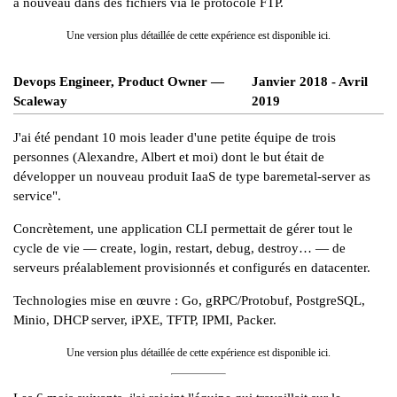
à nouveau dans des fichiers via le protocole FTP.
Une version plus détaillée de cette expérience est disponible
ici
.
Devops Engineer, Product Owner —
Janvier 2018 - Avril
Scaleway
2019
J'ai été pendant 10 mois leader d'une petite équipe de trois
personnes (
Alexandre
,
Albert
et moi) dont le but était de
développer un nouveau produit
IaaS
de type
baremetal-server
as
service".
Concrètement, une application
CLI
permettait de gérer tout le
cycle de vie — create, login, restart, debug, destroy… — de
serveurs préalablement provisionnés et configurés en datacenter.
Technologies mise en œuvre :
Go
,
gRPC
/
Protobuf
,
PostgreSQL
,
Minio
,
DHCP server
,
iPXE
,
TFTP
,
IPMI
,
Packer
.
Une version plus détaillée de cette expérience est disponible
ici
.