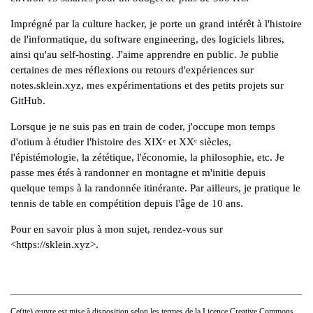
Imprégné par la culture hacker, je porte un grand intérêt à l'histoire
de l'informatique, du software engineering, des logiciels libres,
ainsi qu'au self-hosting. J'aime
apprendre en public
. Je publie
certaines de mes réflexions ou retours d'expériences sur
notes.sklein.xyz
, mes expérimentations et des petits projets
sur
GitHub
.
Lorsque je ne suis pas en train de coder, j'occupe mon temps
d'otium à étudier l'histoire des XIXᵉ et XXᵉ siècles,
l'épistémologie, la zététique, l'économie, la philosophie, etc. Je
passe mes étés à randonner en montagne et m'initie depuis
quelque temps à la randonnée itinérante. Par ailleurs, je pratique le
tennis de table en compétition depuis l'âge de 10 ans.
Pour en savoir plus à mon sujet, rendez-vous sur
<
https://sklein.xyz
>.
Ce(tte) œuvre est mise à disposition selon les termes de la
Licence Creative Commons