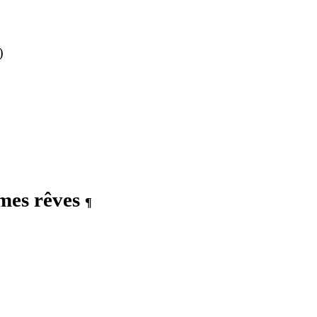
)
 mes rêves
¶