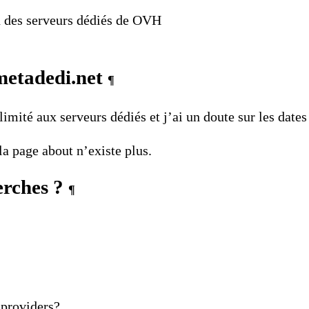
n
des serveurs dédiés de OVH
metadedi.net
¶
limité aux serveurs dédiés et j’ai un doute sur les dates
 la page
about
n’existe plus.
erches ?
¶
providers?